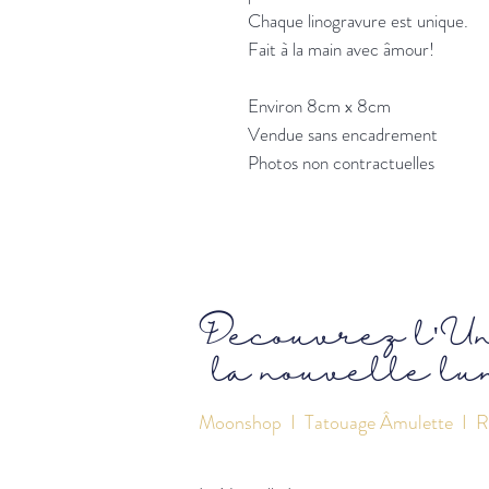
Chaque linogravure est unique.
Fait à la main avec âmour!
Environ 8cm x 8cm
Vendue sans encadrement
Photos non contractuelles
Découvrez l'U
la nouvelle lu
Moonshop
I
Tatouage Âmulette
I R