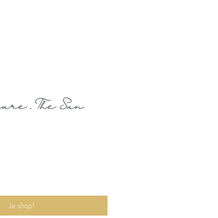
re . The Sun
Je shop!