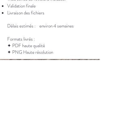
Validation finale
Livraison des fichiers
Délais estimés : environ 4 semaines
Formats livrés :
✦ PDF haute qualité
✦ PNG Haute résolution
Créons ensemble
Chaque projet commence par une
connexion d’âme à âme.
Raconte moi ton univers, ton intention,
ce que tu souhaites transmettre.
Un acompte de 30% sera demandé à la