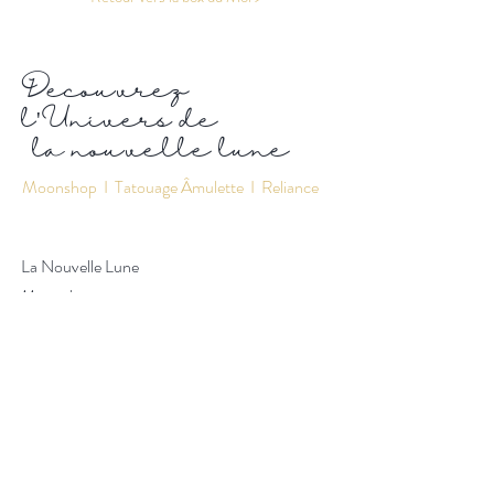
Découvrez
l'Univers de
la nouvelle lune
Moonshop
I
Tatouage Âmulette
I Reliance
La Nouvelle Lune
Moonshop
Tatouage Âmulette
Reliance
A propos
Contact
Espace privé des Membres
Service client :