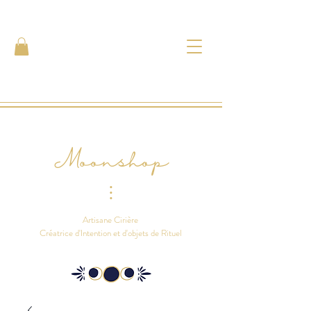
Moonshop
⫶
Artisane Cirière
Créatrice d'Intention et d'objets de Rituel