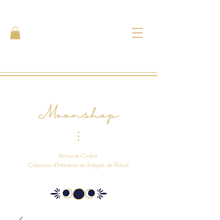
Moonshop
⫶
Artisane Cirière
Créatrice d'Intention et d'objets de Rituel