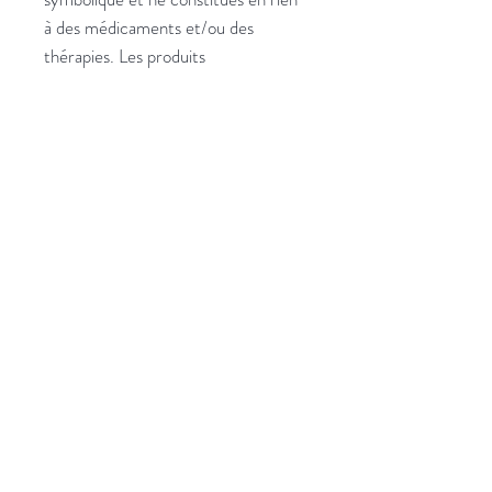
à des médicaments et/ou des
thérapies. Les produits
t'accompagnent sur ton chemin de
développement personnel avec une
prise consciente. Notre Intention
étant le seul moteur de nos actions
et de nos transformations
conscientes.
Photo non contractuelle.
180ml
Retour vers Moonshop >
Retour vers la box du Moi >