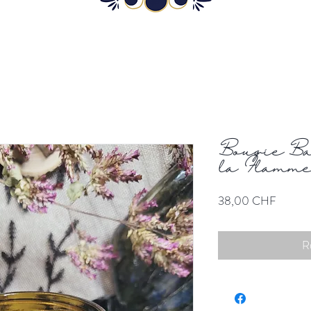
Bougie B
la Flamm
Prix
38,00 CHF
R