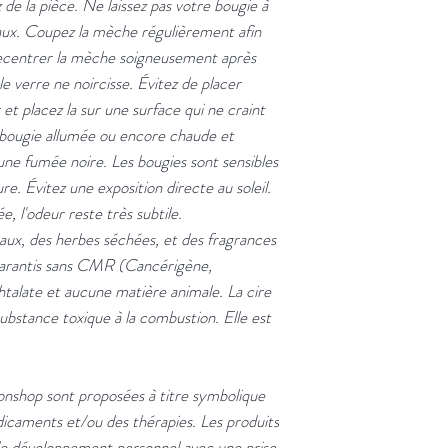
 de la pièce. Ne laissez pas votre bougie à
aux. Coupez la mèche régulièrement afin
Recentrer la mèche soigneusement après
le verre ne noircisse. Évitez de placer
et placez la sur une surface qui ne craint
a bougie allumée ou encore chaude et
une fumée noire. Les bougies sont sensibles
e. Évitez une exposition directe au soleil.
, l'odeur reste très subtile.
aux, des herbes séchées, et des fragrances
garantis sans CMR (Cancérigène,
talate et aucune matière animale. La cire
substance toxique à la combustion. Elle est
onshop sont proposées à titre symbolique
dicaments et/ou des thérapies. Les produits
e développement personnel avec une prise