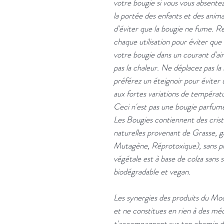
votre bougie si vous vous absentez
la portée des enfants et des anim
d'éviter que la bougie ne fume. 
chaque utilisation pour éviter que 
votre bougie dans un courant d'air 
pas la chaleur. Ne déplacez pas l
préférez un éteignoir pour éviter 
aux fortes variations de températur
Ceci n'est pas une bougie parfumée
Les Bougies contiennent des crist
naturelles provenant de Grasse, 
Mutagène, Réprotoxique), sans ph
végétale est à base de colza sans 
biodégradable et vegan.
Les synergies des produits du Mo
et ne constitues en rien à des mé
t'accompagnent sur ton chemin d