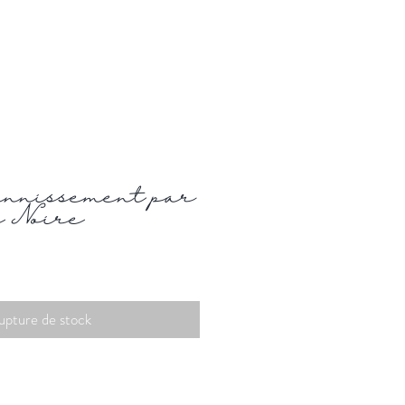
annissement par
e Noire
upture de stock