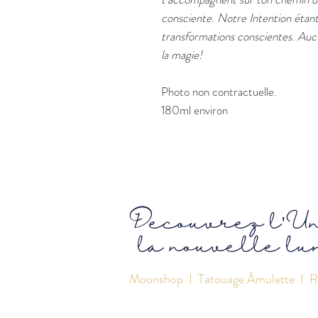
consciente. Notre Intention étant
transformations conscientes. Aucu
la magie!
Photo non contractuelle.
180ml environ
Découvrez l'U
la nouvelle lu
Moonshop
I
Tatouage Âmulette
I R