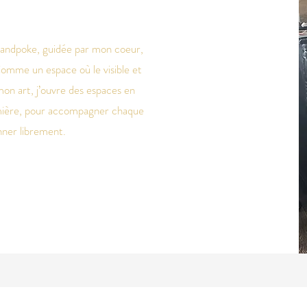
 handpoke, guidée par mon coeur,
omme un espace où le visible et
 mon art, j’ouvre des espaces en
umière, pour accompagner chaque
onner librement.