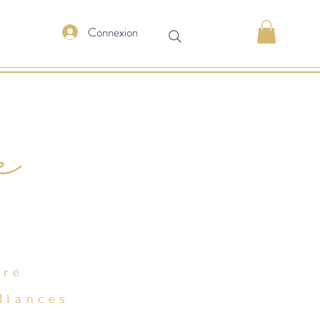
Connexion
e
cré
liances