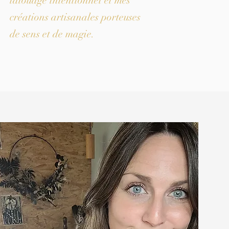
tatouage intentionnel et mes
créations artisanales porteuses
de sens et de magie.