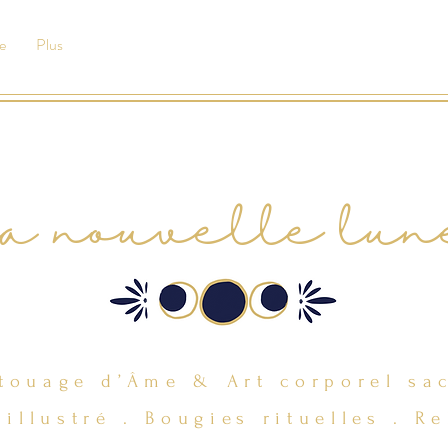
e
Plus
la nouvelle lun
touage d’Âme & Art corporel sa
 illustré .
Bougies rituelles .
Re