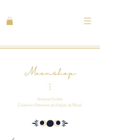
Moonshop
⫶
Artisane Cirière
Créatrice d'Intention et d'objets de Rituel