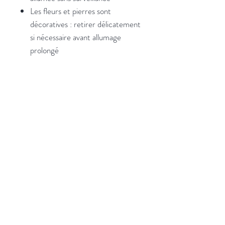
Les fleurs et pierres sont
décoratives : retirer délicatement
si nécessaire avant allumage
prolongé
✨ Thé & Sortilège, c’est une
invitation à ralentir, à allumer une
flamme… et à poser une intention.
Retour vers Moonshop >
Retour vers la box du Moi >