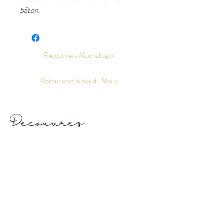
bâton.
Retour vers Moonshop >
Retour vers la box du Moi >
Découvrez
l'Univers de
la nouvelle lune
Moonshop
I
Tatouage Âmulette
I Reliance
La Nouvelle Lune
Moonshop