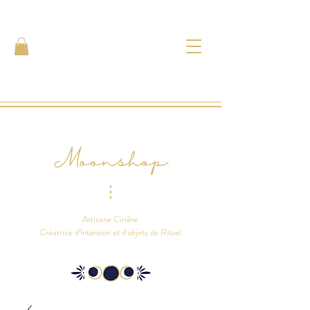
Moonshop
⫶
Artisane Cirière
Créatrice d'Intention et d'objets de Rituel